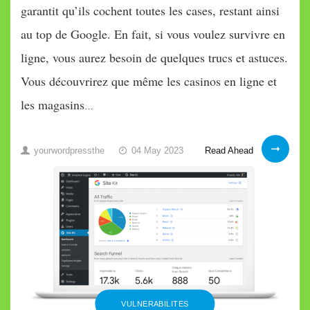
garantit qu’ils cochent toutes les cases, restant ainsi
au top de Google. En fait, si vous voulez survivre en
ligne, vous aurez besoin de quelques trucs et astuces.
Vous découvrirez que même les casinos en ligne et
les magasins
…
Meilleurs
Read Ahead
yourwordpressthe
04 May 2023
trucs
et
astuces
WordPress
VULNERABILITES