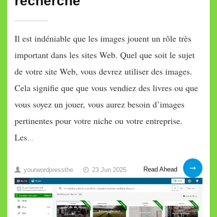
recherche
Il est indéniable que les images jouent un rôle très
important dans les sites Web. Quel que soit le sujet
de votre site Web, vous devrez utiliser des images.
Cela signifie que que vous vendiez des livres ou que
vous soyez un jouer, vous aurez besoin d’images
pertinentes pour votre niche ou votre entreprise.
Les
…
Optimiseur
Read Ahead
yourwordpressthe
23 Jun 2025
WP
Image
SEO
pour