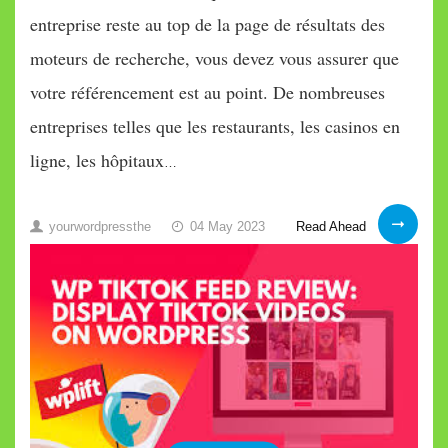
entreprise reste au top de la page de résultats des
moteurs de recherche, vous devez vous assurer que
votre référencement est au point. De nombreuses
entreprises telles que les restaurants, les casinos en
ligne, les hôpitaux
…
Meilleurs
Read Ahead
yourwordpressthe
04 May 2023
conseils
de
référencemen
WordPress
pour
les
entreprise