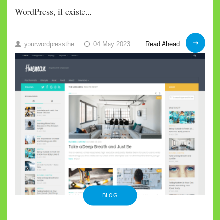
WordPress, il existe
…
Comment
Read Ahead
yourwordpressthe
04 May 2023
intégrer
des
vidéos
TikTok
dans
WordPress
BLOG