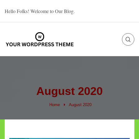
Skip
Hello Folks! Welcome to Our Blog.
to
content
August 2020
Home
August 2020