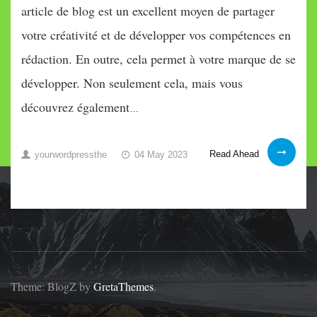
article de blog est un excellent moyen de partager
votre créativité et de développer vos compétences en
rédaction. En outre, cela permet à votre marque de se
développer. Non seulement cela, mais vous
découvrez également
…
Comment
Read Ahead
yourwordpressthe
04 May 2023
choisir
le
meilleur
thème
WP
pour
les
Theme: BlogZ by
GretaThemes
.
blogs