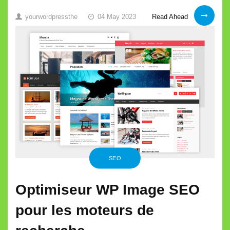
Outils
Read Ahead
yourwordpressthe
04 May 2023
gratuits
pour
analyser
votre
site
WP
pour
les
vulnérabilités
SEO
Optimiseur WP Image SEO
pour les moteurs de