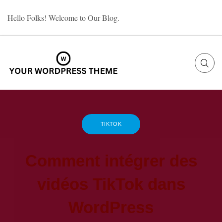
Skip
Hello Folks! Welcome to Our Blog.
to
content
TIKTOK
Comment intégrer des
vidéos TikTok dans
WordPress