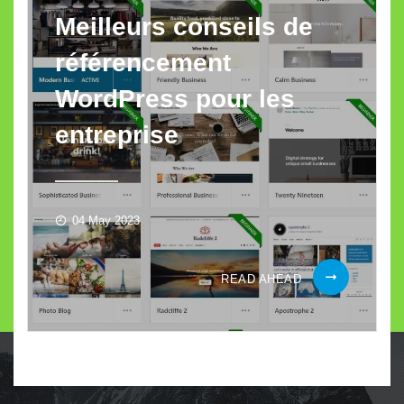
Meilleurs conseils de
référencement
WordPress pour les
entreprise
04 May 2023
MEILLEURS
READ AHEAD
CONSEILS
DE
RÉFÉRENCEME
WORDPRESS
POUR