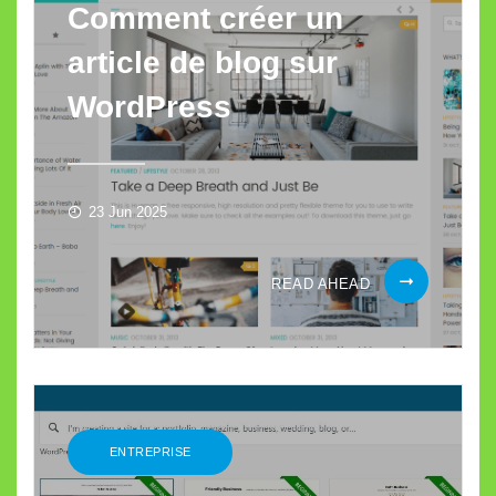
Comment créer un
article de blog sur
WordPress
23 Jun 2025
COMMENT
READ AHEAD
CRÉER
UN
ARTICLE
DE
BLOG
SUR
ENTREPRISE
WORDPRESS